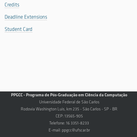
Credits
Deadline Extensions
Student Card
PPGCC - Programa de Pós-Graduação em Ciência da Computação
Universidade Federal de São Carlos
Rodovia Washington Luis, km 235 - São Carlos - SP - BR
CEP: 13565-905
Telefone: 16 3351-8233
E-mail:
ppgcc@ufscar.br