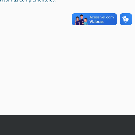
9 das Normas Complementares
.