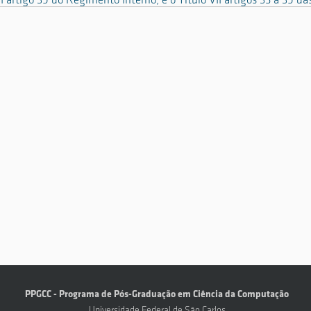
II artigo 39 do Regimento Interno, e o Título VII artigos 35 a 3
PPGCC - Programa de Pós-Graduação em Ciência da Computação
Universidade Federal de São Carlos