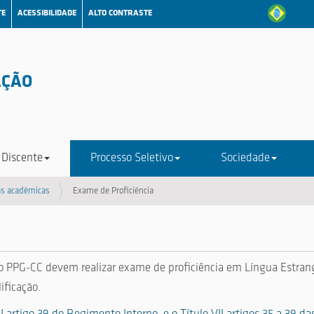
TE
ACESSIBILIDADE
ALTO CONTRASTE
AÇÃO
 Discente
Processo Seletivo
Sociedade
as acadêmicas
Exame de Proficiência
o PPG-CC devem realizar exame de proficiência em Língua Estran
ificação.