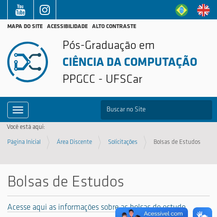
MAPA DO SITE
ACESSIBILIDADE
ALTO CONTRASTE
Pós-Graduação em
CIÊNCIA DA COMPUTAÇÃO
PPGCC - UFSCar
B
Toggle navigation
Busca Avançada…
Você está aqui:
Página Inicial
Área Discente
Solicitações
Bolsas de Estudos
Bolsas de Estudos
Acesse aqui as informações sobre as bolsas de estudo