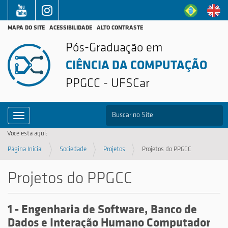
MAPA DO SITE
ACESSIBILIDADE
ALTO CONTRASTE
Pós-Graduação em
CIÊNCIA DA COMPUTAÇÃO
PPGCC - UFSCar
B
Toggle navigation
Busca Avançada…
Você está aqui:
Página Inicial
Sociedade
Projetos
Projetos do PPGCC
Projetos do PPGCC
1 - Engenharia de Software, Banco de
Dados e Interação Humano Computador