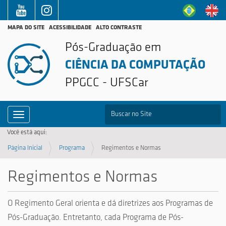
MAPA DO SITE
ACESSIBILIDADE
ALTO CONTRASTE
Pós-Graduação em
CIÊNCIA DA COMPUTAÇÃO
PPGCC - UFSCar
B
Toggle navigation
Busca Avançada…
Você está aqui:
Página Inicial
Programa
Regimentos e Normas
Regimentos e Normas
O Regimento Geral orienta e dá diretrizes aos Programas de
Pós-Graduação. Entretanto, cada Programa de Pós-