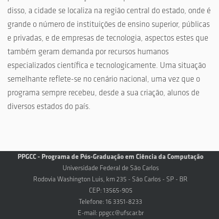
disso, a cidade se localiza na região central do estado, onde é
grande o número de instituições de ensino superior, públicas
e privadas, e de empresas de tecnologia, aspectos estes que
também geram demanda por recursos humanos
especializados científica e tecnologicamente. Uma situação
semelhante reflete-se no cenário nacional, uma vez que o
programa sempre recebeu, desde a sua criação, alunos de
diversos estados do país.
PPGCC - Programa de Pós-Graduação em Ciência da Computação
Universidade Federal de São Carlos
Rodovia Washington Luis, km 235 - São Carlos - SP - BR
CEP: 13565-905
Telefone: 16 3351-8233
E-mail:
ppgcc@ufscar.br