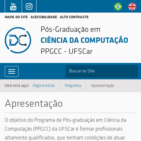
MAPA DO SITE
ACESSIBILIDADE
ALTO CONTRASTE
Pós-Graduação em
CIÊNCIA DA COMPUTAÇÃO
PPGCC - UFSCar
B
Toggle navigation
Busca Avançada…
Você está aqui:
Página Inicial
Programa
Apresentação
Apresentação
O objetivo do Programa de Pós-graduação em Ciência da
Computação (PPGCC) da UFSCar é formar profissionais
altamente qualificados, que tenham condições de atuar