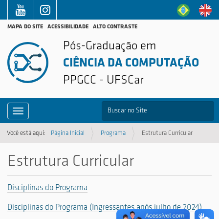
MAPA DO SITE
ACESSIBILIDADE
ALTO CONTRASTE
Pós-Graduação em
CIÊNCIA DA COMPUTAÇÃO
PPGCC - UFSCar
B
Toggle navigation
Busca Avançada…
Você está aqui:
Página Inicial
Programa
Estrutura Curricular
Estrutura Curricular
Disciplinas do Programa
Disciplinas do Programa (Ingressantes após julho de 2024)