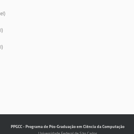
el)
l)
l)
PPGCC - Programa de Pós-Graduação em Ciência da Computação
Universidade Federal de São Carlos