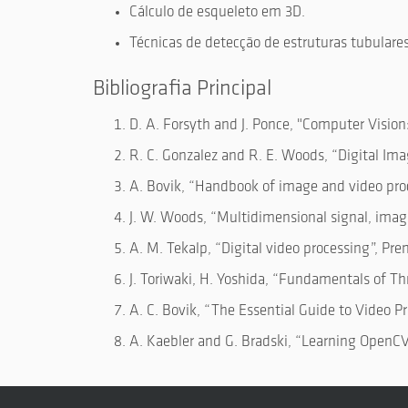
Cálculo de esqueleto em 3D.
Técnicas de detecção de estruturas tubulares
Bibliografia Principal
D. A. Forsyth and J. Ponce, "Computer Vision
R. C. Gonzalez and R. E. Woods, “Digital Imag
A. Bovik, “Handbook of image and video proc
J. W. Woods, “Multidimensional signal, image
A. M. Tekalp, “Digital video processing”, Pren
J. Toriwaki, H. Yoshida, “Fundamentals of Th
A. C. Bovik, “The Essential Guide to Video P
A. Kaebler and G. Bradski, “Learning OpenCV 